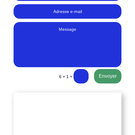
Envoyer
=
6 + 1