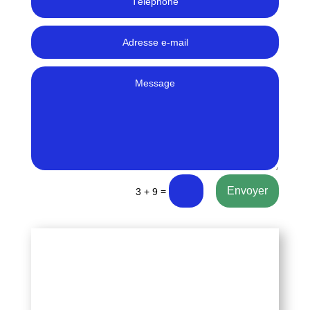
Envoyer
=
3 + 9