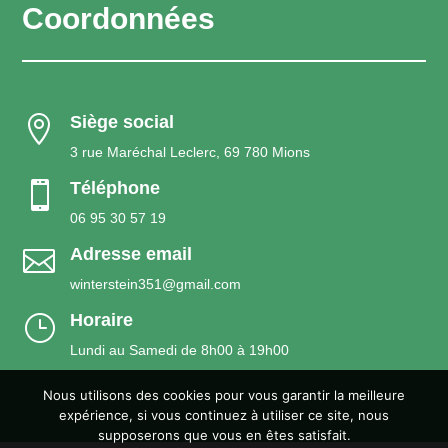
Coordonnées
Siège social

3 rue Maréchal Leclerc, 69 780 Mions
Téléphone

06 95 30 57 19
Adresse email

winterstein351@gmail.com
Horaire
}
Lundi au Samedi de 8h00 à 19h00
Nous utilisons des cookies pour vous garantir la meilleure
expérience, si vous continuez à utiliser ce site, nous
supposerons que vous en êtes satisfait.