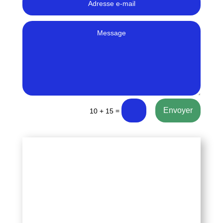
Envoyer
=
10 + 15