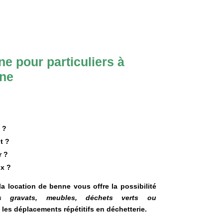
e pour particuliers à
ône
 ?
t ?
r ?
x ?
 la location de benne vous offre la possibilité
s gravats, meubles, déchets verts ou
 les déplacements répétitifs en déchetterie.