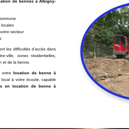
cation de bennes à Albigny-
a commune
 locales
 votre secteur
s
nt les difficultés d’accès dans
re-ville, zones résidentielles,
on et de la benne.
 votre
location de benne à
t local à votre écoute, capable
ns en location de benne à